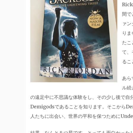
Ri
間で
ァン
りま
たこ
て、
るこ
あら
ル続
の遠足中に不思議な体験をし、その少し後で自
Demigodsであることを知ります。そこからDemi
人たちに出会い、世界の平和を保つためにUnde
結果、なんと５つ星です。とっても面白かった