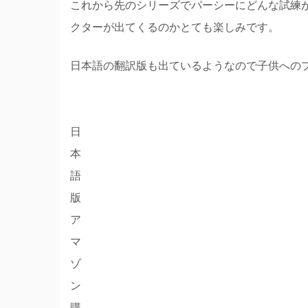
これから先のシリーズでパーシーにどんな試練
クターが出てくるのかとても楽しみです。
日本語の翻訳版も出ているようなので子供への
日
本
語
版
ア
マ
ゾ
ン
購