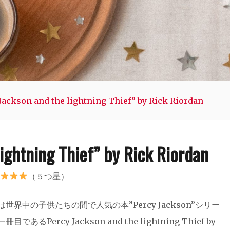
Jackson and the lightning Thief” by Rick Riordan
ightning Thief” by Rick Riordan
（５つ星）
は世界中の子供たちの間で人気の本”Percy Jackson”シリー
冊目であるPercy Jackson and the lightning Thief by