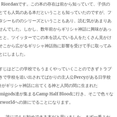
ck Riordanです。この本の存在は前から知っていて、子供の
とても人気のある本だということも知っていたのですが、フ
タシーもののシリーズということもあり、読む気があまりあ
せんでした。しかし、数年前からギリシャ神話に興味があっ
とと、ツイッターでこの本を読んでいる人をたくさん見かけ
そこから広がるギリシャ神話熱に影響を受けて手に取ってみ
とにしました。
すじはどこの学校でもうまくやっていくことのできずトラブ
きで学校を追い出されてばかりの主人公Percyがある日学校
分がギリシャ神話に出てくる神と人間の間に生まれた
gods達が集まるCamp Half Bloodに行き、そこで色々な
rworldへの旅にでることになります。
し、誰にでもお勧めできる本だと思いました。まず一番よか