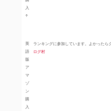
入
↑
英
ランキングに参加しています。よかったら
語
ログ村
版
ア
マ
ゾ
ン
購
入