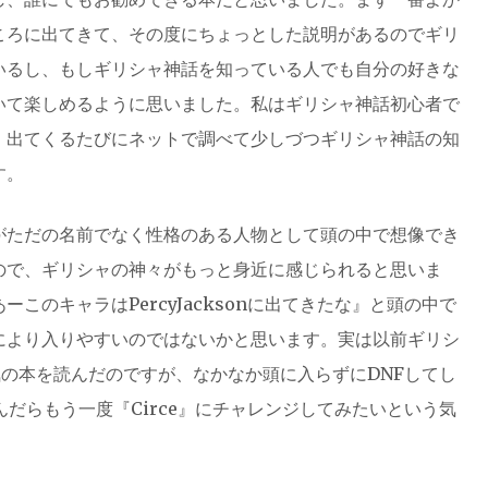
ころに出てきて、その度にちょっとした説明があるのでギリ
いるし、もしギリシャ神話を知っている人でも自分の好きな
いて楽しめるように思いました。私はギリシャ神話初心者で
、出てくるたびにネットで調べて少しづつギリシャ神話の知
す。
がただの名前でなく性格のある人物として頭の中で想像でき
ので、ギリシャの神々がもっと身近に感じられると思いま
このキャラはPercyJacksonに出てきたな』と頭の中で
により入りやすいのではないかと思います。実は以前ギリシ
気の本を読んだのですが、なかなか頭に入らずにDNFしてし
を読んだらもう一度『Circe』にチャレンジしてみたいという気