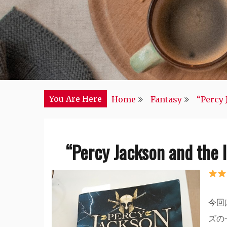
You Are Here
Home
Fantasy
“Percy 
“Percy Jackson and the l
今回
ズの一