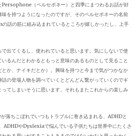
ersophone（ペルセポネー）と四季にまつわるお話が好
興味を持つようになったのですが、そのペルセポネーの名前
ksonの話の筋に組み込まれているところが嬉しかったし、上手
ろで出てくるし、使われていると思います。気にしないで使
ているんだとわかるともっと意味のあるものとして見ること
だとか、ナイキだとか）。興味を持つと今まで気がつかなか
神話の登場人物を調べていくとどんどん繋がっていくのでギ
まってしまいそうに思います。それもまたこれからの楽しみ
yが落ちこぼれでいつもトラブルに巻き込まれる、ADHDと
。ADHDやDyslexiaで悩んでいる子供たちは世界中にたくさ
救われる思いがすることもあるのではないかなと思ったから