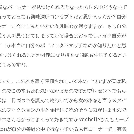
完璧なパートナーが見つけられるとなったら世の中どうなって
れってとっても興味深いコンセプトだと思いませんか？自分
トナー。会ってみたいという興味心が湧きますが、もし自分
思う人を見つけてしまっている場合はどうでしょう？自分が
ナーが本当に自分のパーフェクトマッチなのか知りたいと思
を見つけられることが可能になり様々な問題も生じてくるとこ
どころですね。
le Obamaです。この本も高く評価されている本の一つですが実は私
いのでこの本も読む気はなかったのですがプレゼントでもら
段は一冊づつ本を読んで終わってから次の本をと言うスタイ
他のフィクションの本と並行して読めそうな気がしますので
さんもかっこよくって好きですがMichelleさんもカープ
ordonが自分の番組の中で行なっている人気コーナーで、有名