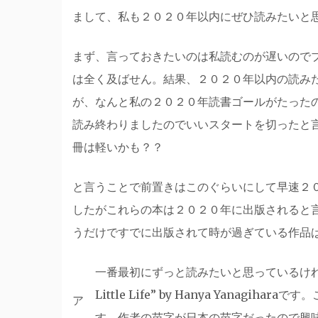
まして、私も２０２０年以内にぜひ読みたいと
まず、言っておきたいのは私読むのが遅いので
は全く及ばせん。結果、２０２０年以内の読み
が、なんと私の２０２０年読書ゴールがたった
読み終わりましたのでいいスタートを切ったと
冊は軽いかも？？
と言うことで前置きはこのぐらいにして早速２
したがこれらの本は２０２０年に出版されると
うだけですでに出版されて時が過ぎている作品
一番最初にずっと読みたいと思っているけ
Little Life” by Hanya Yana
ア
す。作者の苗字が日本の苗字だったので興