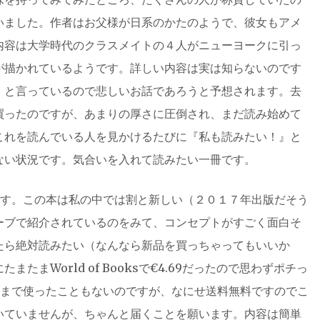
いました。作者はお父様が日系のかたのようで、彼女もアメ
内容は大学時代のクラスメイトの４人がニューヨークに引っ
が描かれているようです。詳しい内容は実は知らないのです
』と言っているので悲しいお話であろうと予想されます。去
買ったのですが、あまりの厚さに圧倒され、まだ読み始めて
これを読んでいる人を見かけるたびに『私も読みたい！』と
ない状況です。気合いを入れて読みたい一冊です。
 Marrsです。この本は私の中では割と新しい（２０１７年出版だそう
ーブで紹介されているのをみて、コンセプトがすごく面白そ
たら絶対読みたい（なんなら新品を買っちゃってもいいか
たまWorld of Booksで€4.69だったので思わずポチっ
ksは今まで使ったこともないのですが、なにせ送料無料ですのでこ
いていませんが、ちゃんと届くことを願います。内容は簡単