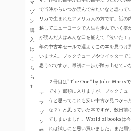
マ
で当時からいつか読んでみたいなと思って
ゾ
リカで生まれたアメリカ人の方です。話の
ン
越してニューヨークで人生を歩んでいく姿
購
が読んだ人はみんな口を揃えて『泣いた！
入
年の中古本セールで運よくこの本を見つけ
は
いません。ブックチューブやツイッターで
こ
思うのですが、最初に一歩が踏み出せてい
ち
ら
２冊目は”The One” by John
↑
です）部類に入りますが、ブックチュ
ア
うと思ってこれも安い中古が見つかっ
マ
な？）と思っていた本ですが、数日前にたま
ゾ
てしまいました。World of boo
ン
れは試しにと思い買いました。まだ届
購