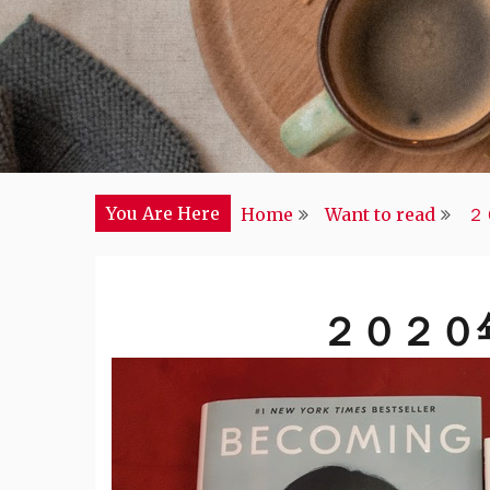
You Are Here
Home
Want to read
２
２０２０