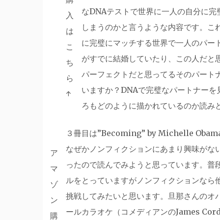
なDNAテストで世界に一人の自分に
入
しまうのかと言うような内容です。こ
は
に完璧にマッチする世界で一人のパー
こ
がすでに結婚していたり、この人だと
ち
パーフェクトだと思ってるそのパート
ら
いますか？DNAで完璧なパートナー
↑
ろもどのように描かれているのか読み
３冊目は”Becoming” by Michel
なぜかノンフィクションにあまり興味がな
ア
ったので読んでみようと思っています。普
マ
ルをとっていますがノンフィクションなら
ゾ
挑戦してみたいと思います。旦那さんのオバマ
ン
ールカラオケ（コメディアンのJames C
購