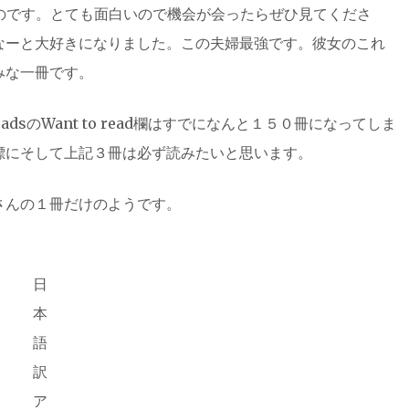
ものです。とても面白いので機会が会ったらぜひ見てくださ
なーと大好きになりました。この夫婦最強です。彼女のこれ
みな一冊です。
dsのWant to read欄はすでになんと１５０冊になってしま
標にそして上記３冊は必ず読みたいと思います。
さんの１冊だけのようです。
日
本
語
訳
ア