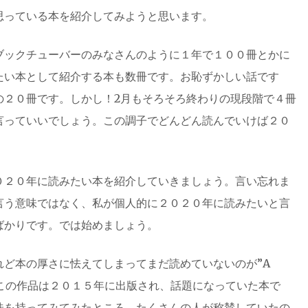
思っている本を紹介してみようと思います。
ブックチューバーのみなさんのように１年で１００冊とかに
たい本として紹介する本も数冊です。お恥ずかしい話です
の２０冊です。しかし！2月もそろそろ終わりの現段階で４冊
言っていいでしょう。この調子でどんどん読んでいけば２０
０２０年に読みたい本を紹介していきましょう。言い忘れま
言う意味ではなく、私が個人的に２０２０年に読みたいと言
ばかりです。では始めましょう。
れど本の厚さに怯えてしまってまだ読めていないのが”A
giharaです。この作品は２０１５年に出版され、話題になっていた本で
味を持ってみてみたところ、たくさんの人が称賛していたの