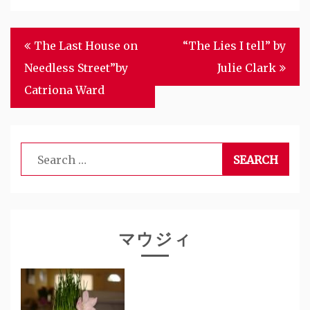
Post
The Last House on
“The Lies I tell” by
navigation
Needless Street”by
Julie Clark
Catriona Ward
Search
for:
マウジィ