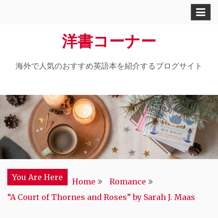
Skip
to
洋書コーナー
content
海外で人気のおすすめ英語本を紹介するブログサイト
You Are Here
Home
Romance
“A Court of Thornes and Roses” by Sarah J. Maas