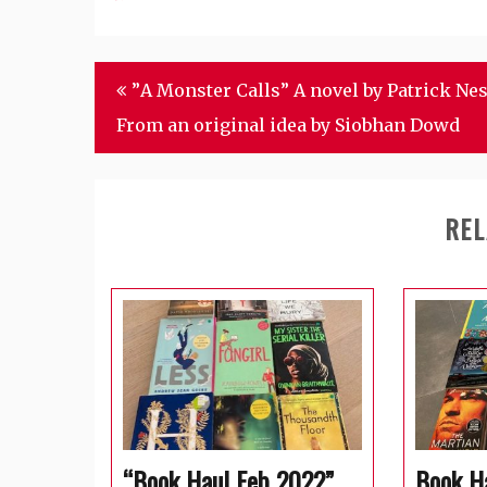
Post
”A Monster Calls” A novel by Patrick Nes
navigation
From an original idea by Siobhan Dowd
REL
“Book Haul Feb 2022”
Book H