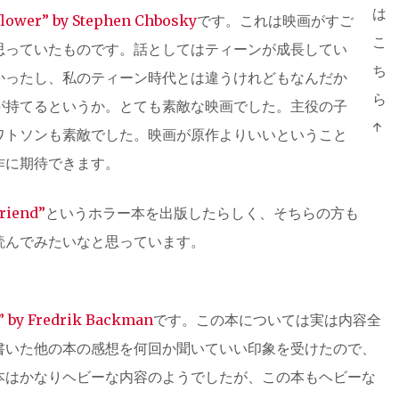
は
lflower” by Stephen Chbosky
です。これは映画がすご
こ
思っていたものです。話としてはティーンが成長してい
ち
かったし、私のティーン時代とは違うけれどもなんだか
ら
が持てるというか。とても素敵な映画でした。主役の子
↑
ワトソンも素敵でした。映画が原作よりいいということ
作に期待できます。
riend”
というホラー本を出版したらしく、そちらの方も
読んでみたいなと思っています。
” by Fredrik Backman
です。この本については実は内容全
書いた他の本の感想を何回か聞いていい印象を受けたので、
本はかなりヘビーな内容のようでしたが、この本もヘビーな