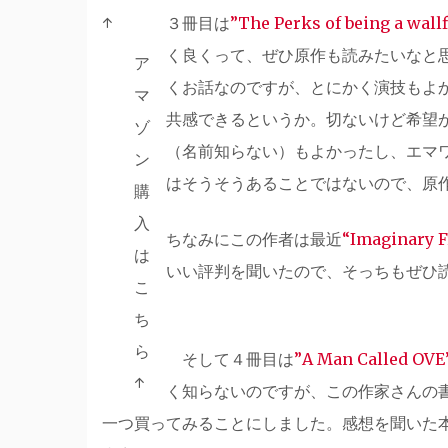
↑
３冊目は
”The Perks of being a wal
く良くって、ぜひ原作も読みたいなと
ア
くお話なのですが、とにかく演技もよ
マ
共感できるというか。切ないけど希望
ゾ
（名前知らない）もよかったし、エマ
ン
はそうそうあることではないので、原
購
入
ちなみにこの作者は最近
“Imaginary F
は
いい評判を聞いたので、そっちもぜひ
こ
ち
ら
そして４冊目は
”A Man Called OVE
↑
く知らないのですが、この作家さんの
一つ買ってみることにしました。感想を聞いた