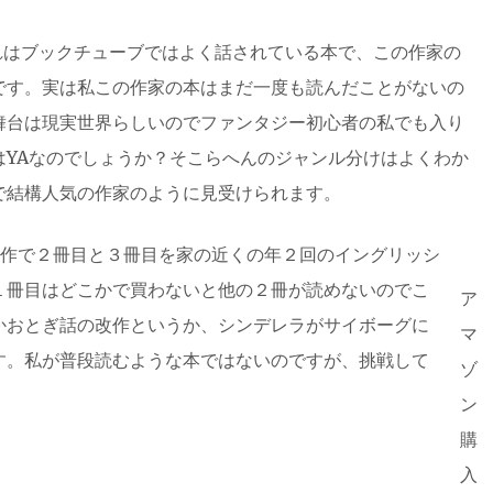
れはブックチューブではよく話されている本で、この作家の
です。実は私この作家の本はまだ一度も読んだことがないの
舞台は現実世界らしいのでファンタジー初心者の私でも入り
はYAなのでしょうか？そこらへんのジャンル分けはよくわか
で結構人気の作家のように見受けられます。
作で２冊目と３冊目を家の近くの年２回のイングリッシ
１冊目はどこかで買わないと他の２冊が読めないのでこ
ア
かおとぎ話の改作というか、シンデレラがサイボーグに
マ
す。私が普段読むような本ではないのですが、挑戦して
ゾ
ン
購
入