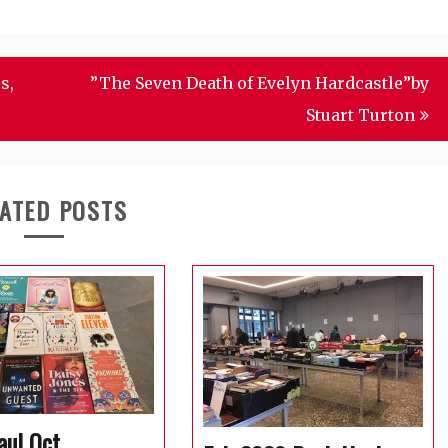
s,
”The Seven Death of Evelyn Hardcastle”by
Stuart Turton
ATED POSTS
aul Oct