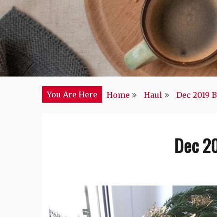
You Are Here
Home
Haul
Dec 2019 
Dec 20