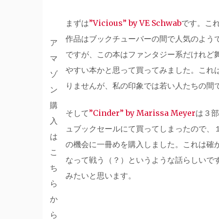
まずは
”Vicious” by VE Schwab
です。こ
作品はブックチューバーの間で人気のよう
ア
ですが、この本はファンタジー系だけれど
マ
やすい本かと思って買ってみました。これ
ゾ
りませんが、私の印象では若い人たちの間
ン
購
そして
”Cinder” by Marissa Meyer
は３部
入
ュブックセールにて買ってしまったので、
は
の機会に一冊めを購入しました。これは確
こ
なって戦う（？）というような話らしいで
ち
みたいと思います。
ら
か
ら